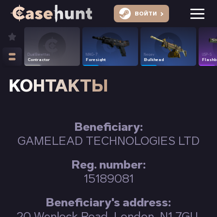
ВОЙТИ
Dual Berettas
MAG-7
Negev
USP-S
Contractor
Foresight
Bulkhead
Flashb
КОНТАКТЫ
Beneficiary:
GAMELEAD TECHNOLOGIES LTD
Reg. number:
15189081
Beneficiary's address:
20 Wenlock Road, London, N1 7GU,