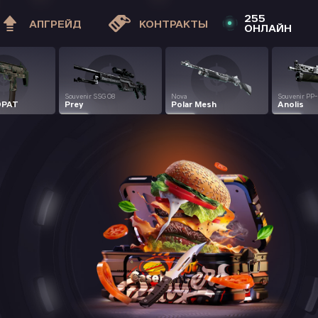
255
АПГРЕЙД
КОНТРАКТЫ
ОНЛАЙН
Souvenir SSG 08
Nova
Souvenir PP
DPAT
Prey
Polar Mesh
Anolis