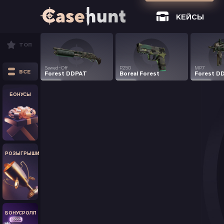
КЕЙСЫ
ТОП
Sawed-Off
P250
MP7
ВСЕ
Forest DDPAT
Boreal Forest
Forest D
БОНУСЫ
РОЗЫГРЫШИ
БОНУСРОЛЛ