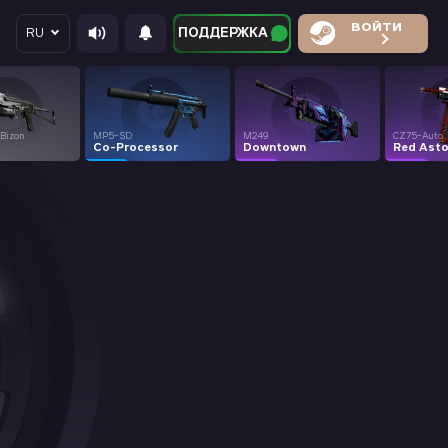
ВОЙТИ
ПОДДЕРЖКА
RU
-Bizon
MP5-SD
M249
CZ75-Auto
Co-Processor
Downtown
Red Asto